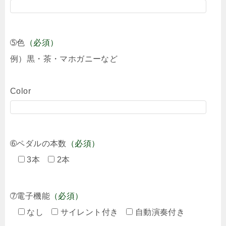
➄色
（必須）
例）黒・茶・マホガニーなど
Color
➅ペダルの本数
（必須）
3本
2本
➆電子機能
（必須）
なし
サイレント付き
自動演奏付き