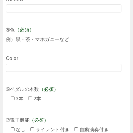
➄色
（必須）
例）黒・茶・マホガニーなど
Color
➅ペダルの本数
（必須）
3本
2本
➆電子機能
（必須）
なし
サイレント付き
自動演奏付き