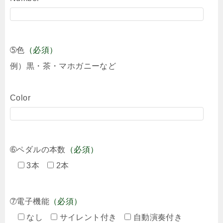
➄色
（必須）
例）黒・茶・マホガニーなど
Color
➅ペダルの本数
（必須）
3本
2本
➆電子機能
（必須）
なし
サイレント付き
自動演奏付き