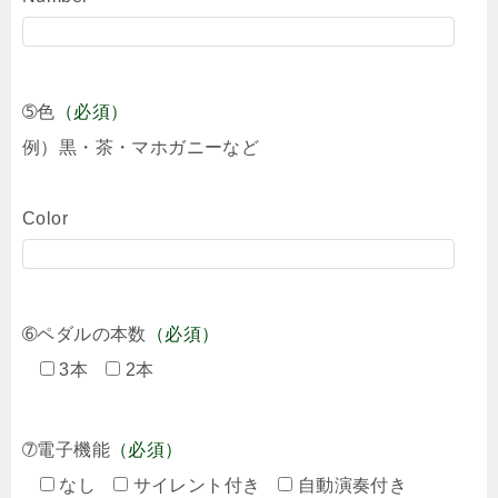
➄色
（必須）
例）黒・茶・マホガニーなど
Color
➅ペダルの本数
（必須）
3本
2本
➆電子機能
（必須）
なし
サイレント付き
自動演奏付き