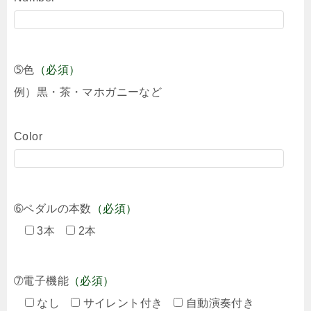
➄色
（必須）
例）黒・茶・マホガニーなど
Color
➅ペダルの本数
（必須）
3本
2本
➆電子機能
（必須）
なし
サイレント付き
自動演奏付き