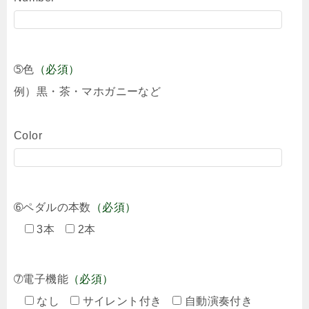
➄色
（必須）
例）黒・茶・マホガニーなど
Color
➅ペダルの本数
（必須）
3本
2本
➆電子機能
（必須）
なし
サイレント付き
自動演奏付き