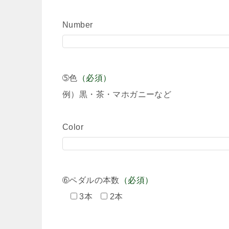
Number
➄色
（必須）
例）黒・茶・マホガニーなど
Color
➅ペダルの本数
（必須）
3本
2本