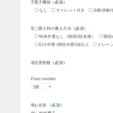
➆電子機能
（必須）
なし
サイレント付き
自動演奏
➇ご購入時の搬入方法
（必須）
特殊作業なし（階段5段未満）
階段
ELV作業+階段作業5段以上
クレー
➈設置階数
（必須）
Floor number
➉お名前
（必須）