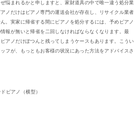
なぜ悩まれるかと申しますと、家財道具の中で唯一違う処分業
ピアノだけはピアノ専門の運送会社が存在し、リサイクル業者
せん。実家に帰省する間にピアノを処分するには、予めピアノ
の情報が無いと帰省を二回しなければならなくなります。最
にピアノだけぽつんと残ってしまうケースもあります。こうい
タッフが、もっともお客様の状況にあった方法をアドバイスさ
。
ンドピアノ（横型）