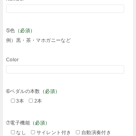
➄色
（必須）
例）黒・茶・マホガニーなど
Color
➅ペダルの本数
（必須）
3本
2本
➆電子機能
（必須）
なし
サイレント付き
自動演奏付き