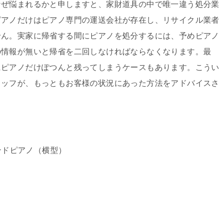
なぜ悩まれるかと申しますと、家財道具の中で唯一違う処分業
ピアノだけはピアノ専門の運送会社が存在し、リサイクル業者
せん。実家に帰省する間にピアノを処分するには、予めピアノ
の情報が無いと帰省を二回しなければならなくなります。最
にピアノだけぽつんと残ってしまうケースもあります。こうい
タッフが、もっともお客様の状況にあった方法をアドバイスさ
。
ンドピアノ（横型）