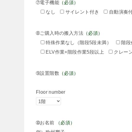
➆電子機能
（必須）
なし
サイレント付き
自動演奏
➇ご購入時の搬入方法
（必須）
特殊作業なし（階段5段未満）
階段
ELV作業+階段作業5段以上
クレー
➈設置階数
（必須）
Floor number
➉お名前
（必須）