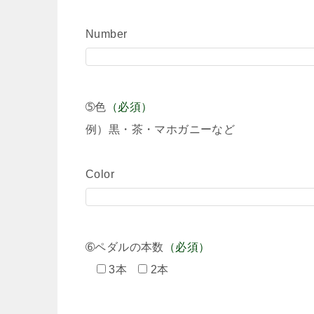
Number
➄色
（必須）
例）黒・茶・マホガニーなど
Color
➅ペダルの本数
（必須）
3本
2本