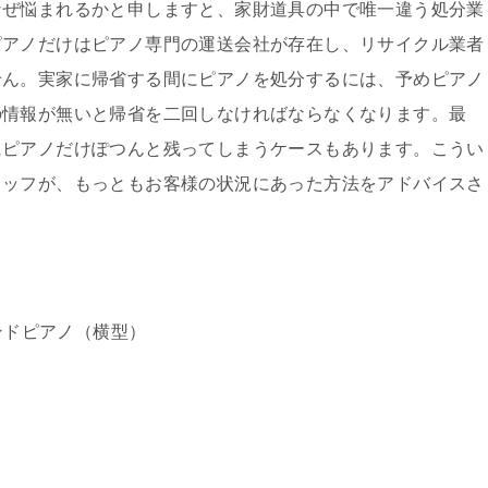
なぜ悩まれるかと申しますと、家財道具の中で唯一違う処分業
ピアノだけはピアノ専門の運送会社が存在し、リサイクル業者
せん。実家に帰省する間にピアノを処分するには、予めピアノ
の情報が無いと帰省を二回しなければならなくなります。最
にピアノだけぽつんと残ってしまうケースもあります。こうい
タッフが、もっともお客様の状況にあった方法をアドバイスさ
。
ンドピアノ（横型）