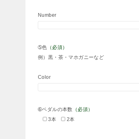
Number
➄色
（必須）
例）黒・茶・マホガニーなど
Color
➅ペダルの本数
（必須）
3本
2本