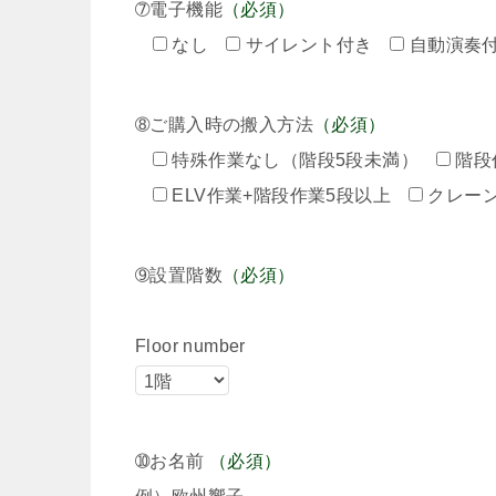
➆電子機能
（必須）
なし
サイレント付き
自動演奏
➇ご購入時の搬入方法
（必須）
特殊作業なし（階段5段未満）
階段
ELV作業+階段作業5段以上
クレー
➈設置階数
（必須）
Floor number
➉お名前
（必須）