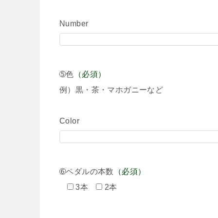
Number
➄色
（必須）
例）黒・茶・マホガニーなど
Color
➅ペダルの本数
（必須）
3本
2本