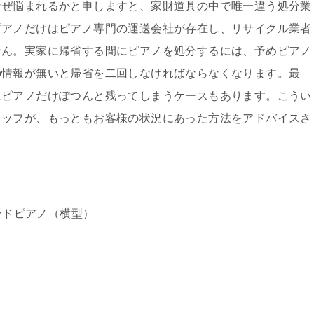
なぜ悩まれるかと申しますと、家財道具の中で唯一違う処分業
ピアノだけはピアノ専門の運送会社が存在し、リサイクル業者
せん。実家に帰省する間にピアノを処分するには、予めピアノ
の情報が無いと帰省を二回しなければならなくなります。最
にピアノだけぽつんと残ってしまうケースもあります。こうい
タッフが、もっともお客様の状況にあった方法をアドバイスさ
。
ンドピアノ（横型）