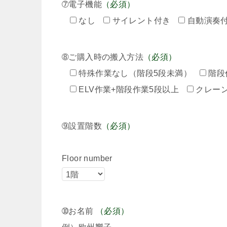
➆電子機能
（必須）
なし
サイレント付き
自動演奏
➇ご購入時の搬入方法
（必須）
特殊作業なし（階段5段未満）
階段
ELV作業+階段作業5段以上
クレー
➈設置階数
（必須）
Floor number
➉お名前
（必須）