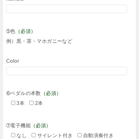
➄色
（必須）
例）黒・茶・マホガニーなど
Color
➅ペダルの本数
（必須）
3本
2本
➆電子機能
（必須）
なし
サイレント付き
自動演奏付き