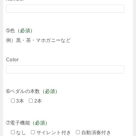
➄色
（必須）
例）黒・茶・マホガニーなど
Color
➅ペダルの本数
（必須）
3本
2本
➆電子機能
（必須）
なし
サイレント付き
自動演奏付き