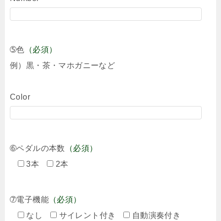
➄色
（必須）
例）黒・茶・マホガニーなど
Color
➅ペダルの本数
（必須）
3本
2本
➆電子機能
（必須）
なし
サイレント付き
自動演奏付き