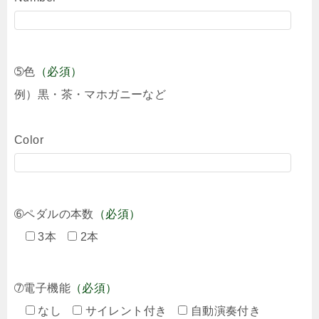
➄色
（必須）
例）黒・茶・マホガニーなど
Color
➅ペダルの本数
（必須）
3本
2本
➆電子機能
（必須）
なし
サイレント付き
自動演奏付き