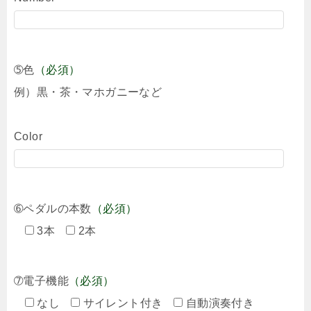
➄色
（必須）
例）黒・茶・マホガニーなど
Color
➅ペダルの本数
（必須）
3本
2本
➆電子機能
（必須）
なし
サイレント付き
自動演奏付き