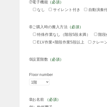
➆電子機能
（必須）
なし
サイレント付き
自動演奏
➇ご購入時の搬入方法
（必須）
特殊作業なし（階段5段未満）
階段
ELV作業+階段作業5段以上
クレー
➈設置階数
（必須）
Floor number
➉お名前
（必須）