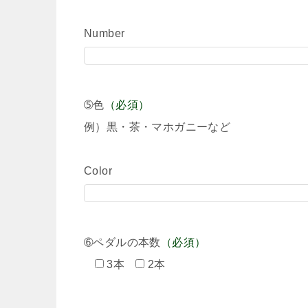
Number
➄色
（必須）
例）黒・茶・マホガニーなど
Color
➅ペダルの本数
（必須）
3本
2本