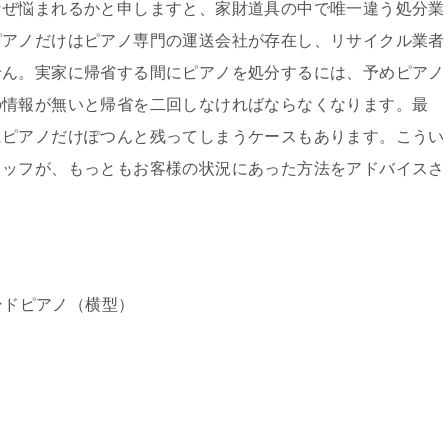
なぜ悩まれるかと申しますと、家財道具の中で唯一違う処分業
ピアノだけはピアノ専門の運送会社が存在し、リサイクル業者
せん。実家に帰省する間にピアノを処分するには、予めピアノ
の情報が無いと帰省を二回しなければならなくなります。最
にピアノだけぽつんと残ってしまうケースもあります。こうい
タッフが、もっともお客様の状況にあった方法をアドバイスさ
。
ンドピアノ（横型）