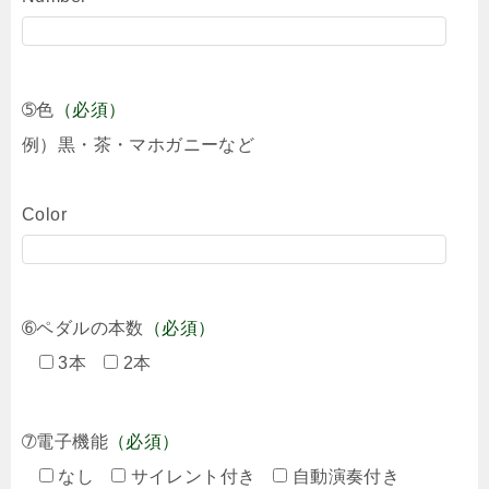
➄色
（必須）
例）黒・茶・マホガニーなど
Color
➅ペダルの本数
（必須）
3本
2本
➆電子機能
（必須）
なし
サイレント付き
自動演奏付き