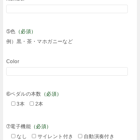
➄色
（必須）
例）黒・茶・マホガニーなど
Color
➅ペダルの本数
（必須）
3本
2本
➆電子機能
（必須）
なし
サイレント付き
自動演奏付き