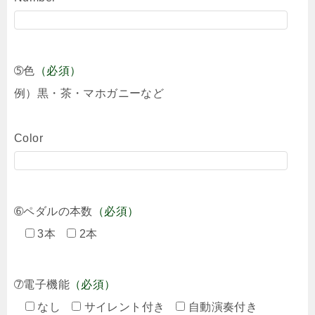
➄色
（必須）
例）黒・茶・マホガニーなど
Color
➅ペダルの本数
（必須）
3本
2本
➆電子機能
（必須）
なし
サイレント付き
自動演奏付き