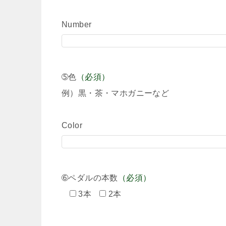
Number
➄色
（必須）
例）黒・茶・マホガニーなど
Color
➅ペダルの本数
（必須）
3本
2本