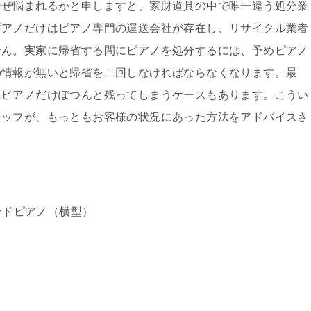
なぜ悩まれるかと申しますと、家財道具の中で唯一違う処分業
ピアノだけはピアノ専門の運送会社が存在し、リサイクル業者
せん。実家に帰省する間にピアノを処分するには、予めピアノ
の情報が無いと帰省を二回しなければならなくなります。最
にピアノだけぽつんと残ってしまうケースもあります。こうい
タッフが、もっともお客様の状況にあった方法をアドバイスさ
。
ンドピアノ（横型）