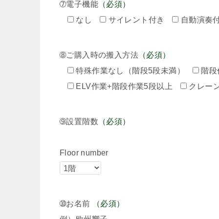
➆電子機能
（必須）
なし
サイレント付き
自動演奏
➇ご購入時の搬入方法
（必須）
特殊作業なし（階段5段未満）
階段
ELV作業+階段作業5段以上
クレー
➈設置階数
（必須）
Floor number
➉お名前
（必須）